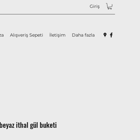
Giriş
za
Alışveriş Sepeti
İletişim
Daha fazla
 beyaz ithal gül buketi