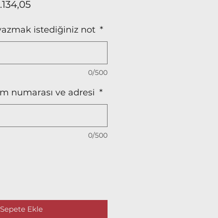
rmal
İndirimli
.134,05
at
Fiyat
yazmak istediğiniz not
*
0/500
işim numarası ve adresi
*
0/500
Sepete Ekle