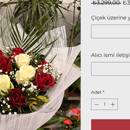
No
 ₺3.299,00 
₺3
Fiy
Çiçek üzerine 
Alıcı ismi ilet
Adet
*