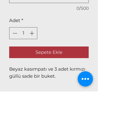
0/500
Adet
*
Sepete Ekle
Beyaz kasımpatı ve 3 adet kırmızı
güllü sade bir buket.
DOĞA ÇİÇEK GALERİSİ
Abonelik Formu