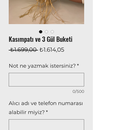
Kasımpatı ve 3 Gül Buketi
Normal
İndirimli
 ₺1.699,00 
₺1.614,05
Fiyat
Fiyat
Not ne yazmak istersiniz?
*
0/500
Alıcı adı ve telefon numarası
alabilir miyiz?
*