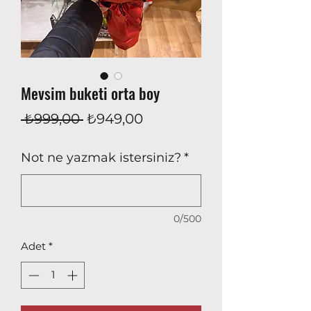
Mevsim buketi orta boy
Normal
İndirimli
 ₺999,00 
₺949,00
Fiyat
Fiyat
Not ne yazmak istersiniz?
*
0/500
Adet
*