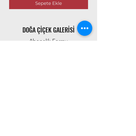
Sepete Ekle
DOĞA ÇİÇEK GALERİSİ
Abonelik Formu
Gönder
ileti@dogacicek.org
(0284) 212 45 07
Mithat Paşa Mahallesi, Orhaniye Caddesi.
No:13, 22100 Edirne Merkez/Edirne, Turkey
Mesafeli Satış Sözleşmesi
Gizlilik Sözleşmesi
Teslimat ve iade