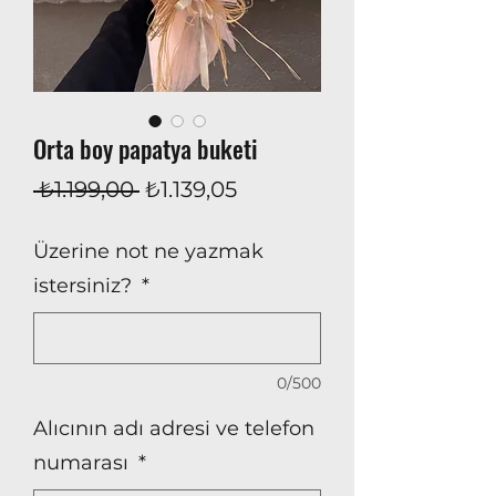
Orta boy papatya buketi
Normal
İndirimli
 ₺1.199,00 
₺1.139,05
Fiyat
Fiyat
Üzerine not ne yazmak
istersiniz?
*
0/500
Alıcının adı adresi ve telefon
numarası
*