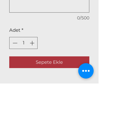
0/500
Adet
*
Sepete Ekle
DOĞA ÇİÇEK GALERİSİ
Abonelik Formu
Gönder