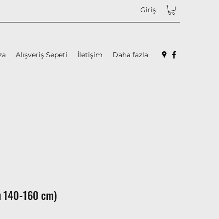
Giriş
za
Alışveriş Sepeti
İletişim
Daha fazla
u 140-160 cm)