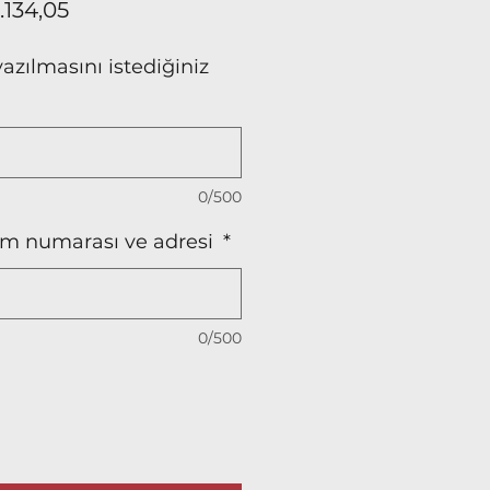
rmal
İndirimli
.134,05
at
Fiyat
azılmasını istediğiniz
0/500
işim numarası ve adresi
*
0/500