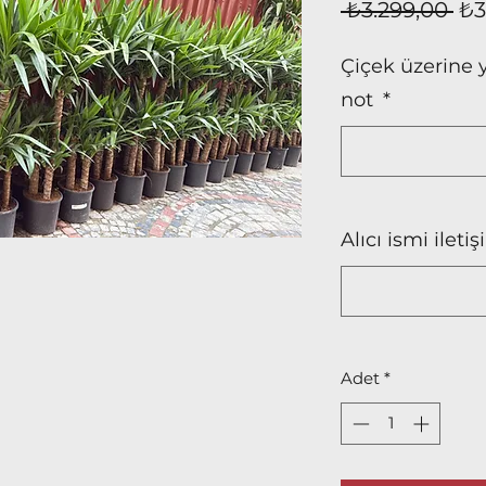
No
 ₺3.299,00 
₺3
Fiy
Çiçek üzerine y
not
*
Alıcı ismi ilet
Adet
*